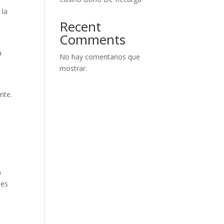
 la
Recent
Comments
a
No hay comentarios que
mostrar.
nte.
a
 es