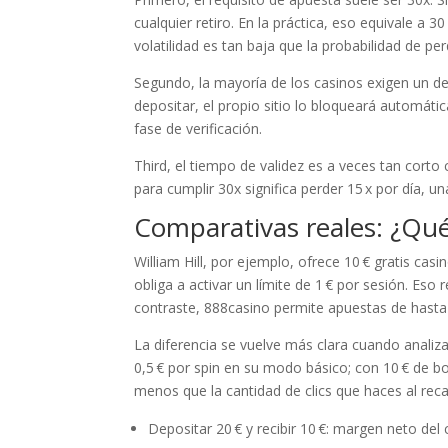
cualquier retiro. En la práctica, eso equivale a
volatilidad es tan baja que la probabilidad de per
Segundo, la mayoría de los casinos exigen un depó
depositar, el propio sitio lo bloqueará automát
fase de verificación.
Third, el tiempo de validez es a veces tan corto 
para cumplir 30x significa perder 15 x por día, 
Comparativas reales: ¿Qué 
William Hill, por ejemplo, ofrece 10 € gratis ca
obliga a activar un límite de 1 € por sesión. Eso
contraste, 888casino permite apuestas de hasta 
La diferencia se vuelve más clara cuando anali
0,5 € por spin en su modo básico; con 10 € de bo
menos que la cantidad de clics que haces al re
Depositar 20 € y recibir 10 €: margen neto del 