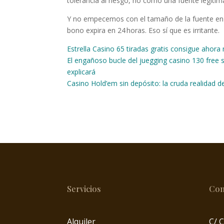
tolerancia al riesgo, no como una fuente legítim
Y no empecemos con el tamaño de la fuente en l
bono expira en 24 horas. Eso sí que es irritante.
Estrella Casino 65 tiradas gratis consigue ahora
El engañoso bucle del juegging casino 130 free
explicará
Casino Hold’em sin depósito: la cruda realidad de
Servicios
Con
Alquiler
C/ 