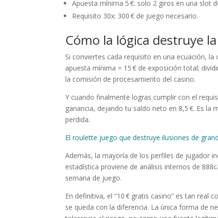
Apuesta mínima 5 €: solo 2 giros en una slot de
Requisito 30x: 300 € de juego necesario.
Cómo la lógica destruye la 
Si conviertes cada requisito en una ecuación, la 
apuesta mínima = 15 € de exposición total; dividi
la comisión de procesamiento del casino.
Y cuando finalmente logras cumplir con el requis
ganancia, dejando tu saldo neto en 8,5 €. Es la 
perdida.
El roulette juego que destruye ilusiones de gran
Además, la mayoría de los perfiles de jugador in
estadística proviene de análisis internos de 888
semana de juego.
En definitiva, el “10 € gratis casino” es tan re
se queda con la diferencia. La única forma de ne