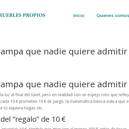
Inicio
Quienes somo
 trampa que nadie quiere admitir
 trampa que nadie quiere admitir
luz al final del túnel, pero en realidad son un espejo roto que reflej
 cada 10 € prometen 10 € de juego; la matemática básica indica que e
tú siquiera hagas clic.
del “regalo” de 10 €
Si apuestas 10 €, tendrás que girar con al menos 300 € antes de tocar