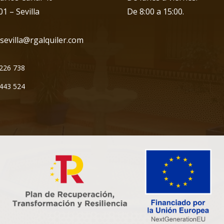
1 – Sevilla
De 8:00 a 15:00.
osevilla@rgalquiler.com
226 738
443 524