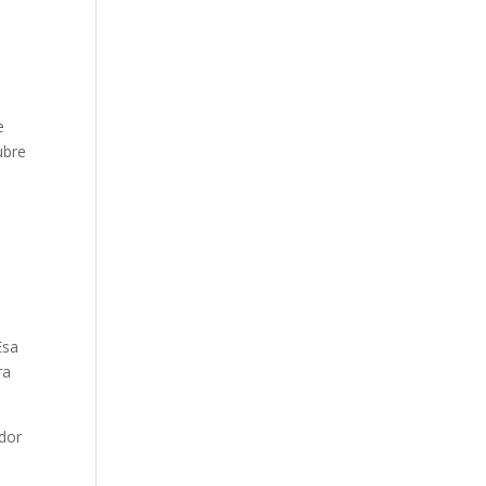
e
ubre
Esa
ra
edor