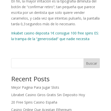
En fin, la mayor irritación es la tipografía diminuta del
botón de “confirmar retiro”; tan pequeña que parece
escrita por un dentista que solo quiere vender
caramelos, y cada vez que intentas pulsarlo, la pantalla
tarda 0,3 segundos más de lo necesario.
Inkabet casino deposita 1€ consigue 100 free spins ES:
la trampa de la “generosidad” que nadie necesita
Buscar
Recent Posts
Mejor Pagina Para Jugar Slots
Librabet Casino Giros Gratis Sin Deposito Hoy
20 Free Spins Casino España
Casino Online Que Aceptan Ethereum