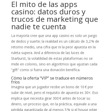
El mito de las apps
casino: datos duros y
trucos de marketing que
nadie te cuenta
La mayoría cree que una app casino es solo un juego
de dedos y suerte; la realidad es un cálculo de 3,2 % de
retorno medio, una cifra que ni la peor apuesta en la
ruleta supera. And a diferencia de las luces de
Starburst, la volatilidad de estas plataformas no se
mide en colores, sino en algoritmos que ajustan cada
“gift” como si fuera una donación benéfica.
Cómo la oferta “VIP” se traduce en números
fríos
Imagina que un jugador recibe un bono de 10 € por
subir de nivel, pero el requisito de apuesta es 30×. Eso
implica que necesita girar 300 € antes de tocar su
dinero, un proceso que, en la práctica, equivale a una
pérdida garantizada de al menos 5 % si el house edge