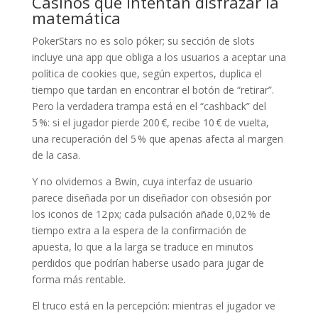
Casinos que intentan disfrazar la
matemática
PokerStars no es solo póker; su sección de slots
incluye una app que obliga a los usuarios a aceptar una
política de cookies que, según expertos, duplica el
tiempo que tardan en encontrar el botón de “retirar”.
Pero la verdadera trampa está en el “cashback” del
5 %: si el jugador pierde 200 €, recibe 10 € de vuelta,
una recuperación del 5 % que apenas afecta al margen
de la casa.
Y no olvidemos a Bwin, cuya interfaz de usuario
parece diseñada por un diseñador con obsesión por
los iconos de 12 px; cada pulsación añade 0,02 % de
tiempo extra a la espera de la confirmación de
apuesta, lo que a la larga se traduce en minutos
perdidos que podrían haberse usado para jugar de
forma más rentable.
El truco está en la percepción: mientras el jugador ve