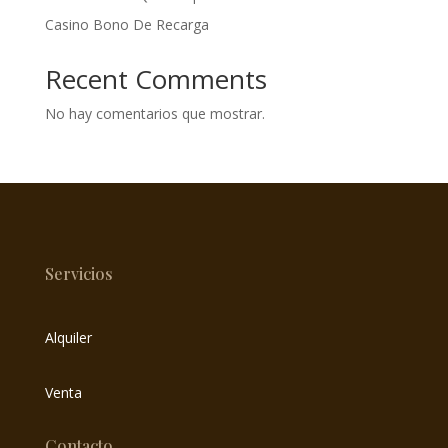
Casino Bono De Recarga
Recent Comments
No hay comentarios que mostrar.
Servicios
Alquiler
Venta
Contacto