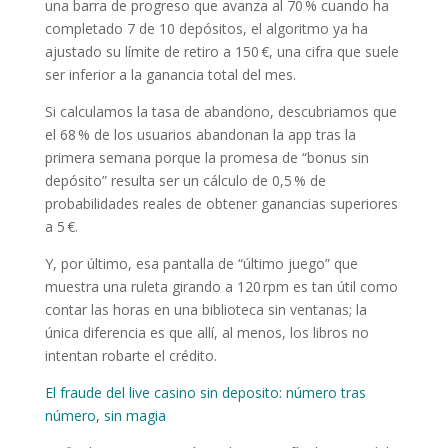
una barra de progreso que avanza al 70 % cuando ha
completado 7 de 10 depósitos, el algoritmo ya ha
ajustado su límite de retiro a 150 €, una cifra que suele
ser inferior a la ganancia total del mes.
Si calculamos la tasa de abandono, descubriamos que
el 68 % de los usuarios abandonan la app tras la
primera semana porque la promesa de “bonus sin
depósito” resulta ser un cálculo de 0,5 % de
probabilidades reales de obtener ganancias superiores
a 5 €.
Y, por último, esa pantalla de “último juego” que
muestra una ruleta girando a 120 rpm es tan útil como
contar las horas en una biblioteca sin ventanas; la
única diferencia es que allí, al menos, los libros no
intentan robarte el crédito.
El fraude del live casino sin deposito: número tras
número, sin magia