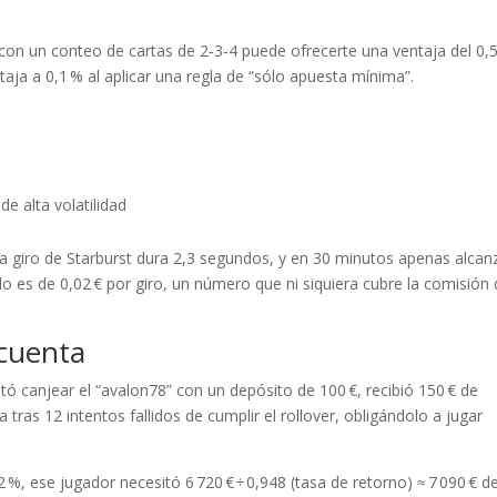
k con un conteo de cartas de 2‑3‑4 puede ofrecerte una ventaja del 0,
taja a 0,1 % al aplicar una regla de “sólo apuesta mínima”.
de alta volatilidad
a giro de Starburst dura 2,3 segundos, y en 30 minutos apenas alcan
ado es de 0,02 € por giro, un número que ni siquiera cubre la comisión
 cuenta
ó canjear el “avalon78” con un depósito de 100 €, recibió 150 € de
 tras 12 intentos fallidos de cumplir el rollover, obligándolo a jugar
, ese jugador necesitó 6 720 € ÷ 0,948 (tasa de retorno) ≈ 7 090 € d