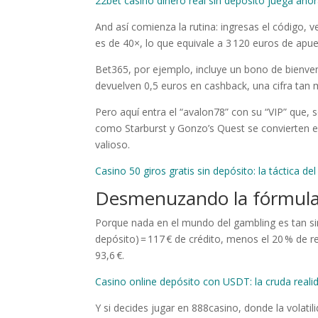
22bet casino dinero real sin depósito juega ahor
And así comienza la rutina: ingresas el código, v
es de 40×, lo que equivale a 3 120 euros de apu
Bet365, por ejemplo, incluye un bono de bienve
devuelven 0,5 euros en cashback, una cifra tan 
Pero aquí entra el “avalon78” con su “VIP” que, s
como Starburst y Gonzo’s Quest se convierten 
valioso.
Casino 50 giros gratis sin depósito: la táctica d
Desmenuzando la fórmula 
Porque nada en el mundo del gambling es tan si
depósito) = 117 € de crédito, menos el 20 % de
93,6 €.
Casino online depósito con USDT: la cruda realidad
Y si decides jugar en 888casino, donde la volatil