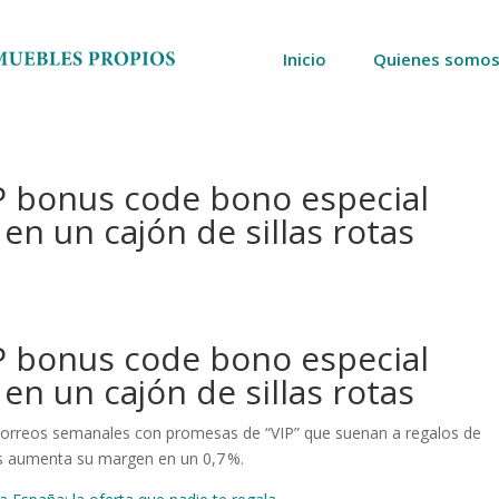
Inicio
Quienes somo
IP bonus code bono especial
en un cajón de sillas rotas
IP bonus code bono especial
en un cajón de sillas rotas
 correos semanales con promesas de “VIP” que suenan a regalos de
as aumenta su margen en un 0,7 %.