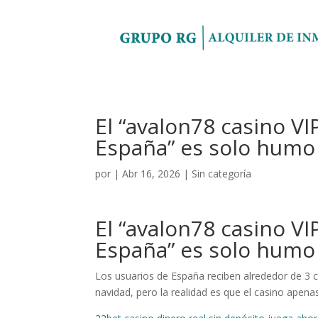
El “avalon78 casino V
España” es solo humo 
por
|
Abr 16, 2026
| Sin categoría
El “avalon78 casino V
España” es solo humo 
Los usuarios de España reciben alrededor de 3
navidad, pero la realidad es que el casino apen