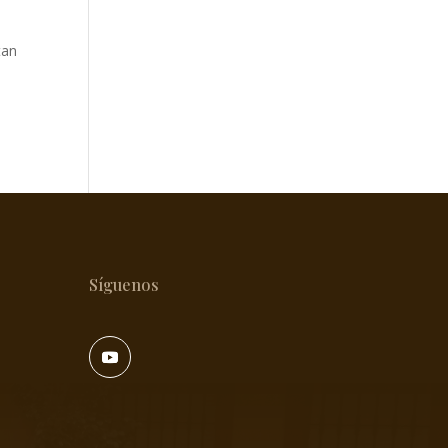
tan
Síguenos