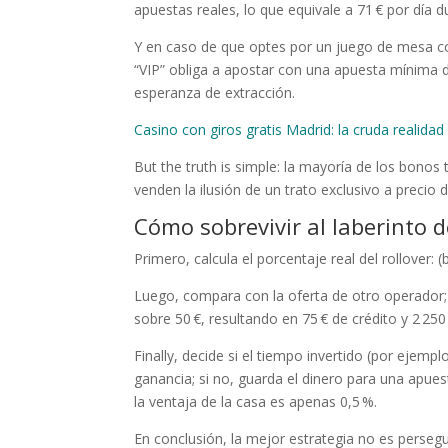
apuestas reales, lo que equivale a 71 € por día 
Y en caso de que optes por un juego de mesa co
“VIP” obliga a apostar con una apuesta mínima de 
esperanza de extracción.
Casino con giros gratis Madrid: la cruda realidad 
But the truth is simple: la mayoría de los bonos 
venden la ilusión de un trato exclusivo a precio d
Cómo sobrevivir al laberinto 
Primero, calcula el porcentaje real del rollover: (
Luego, compara con la oferta de otro operador;
sobre 50 €, resultando en 75 € de crédito y 2 250
Finally, decide si el tiempo invertido (por ejempl
ganancia; si no, guarda el dinero para una apues
la ventaja de la casa es apenas 0,5 %.
En conclusión, la mejor estrategia no es persegui