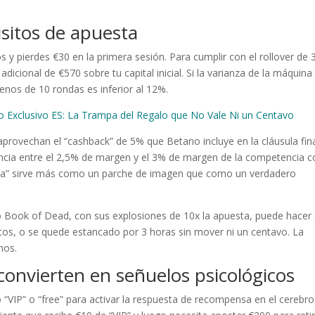
isitos de apuesta
s y pierdes €30 en la primera sesión. Para cumplir con el rollover de 
dicional de €570 sobre tu capital inicial. Si la varianza de la máquina
enos de 10 rondas es inferior al 12%.
o Exclusivo ES: La Trampa del Regalo que No Vale Ni un Centavo
aprovechan el “cashback” de 5% que Betano incluye en la cláusula fin
encia entre el 2,5% de margen y el 3% de margen de la competencia 
sa” sirve más como un parche de imagen que como un verdadero
omo Book of Dead, con sus explosiones de 10x la apuesta, puede hacer
tos, o se quede estancado por 3 horas sin mover ni un centavo. La
nos.
 convierten en señuelos psicológicos
VIP” o “free” para activar la respuesta de recompensa en el cerebro