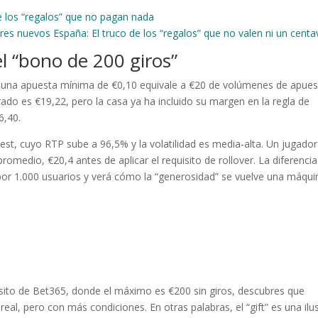
de los “regalos” que no pagan nada
res nuevos España: El truco de los “regalos” que no valen ni un cent
l “bono de 200 giros”
n una apuesta mínima de €0,10 equivale a €20 de volúmenes de apues
rado es €19,22, pero la casa ya ha incluido su margen en la regla de
6,40.
, cuyo RTP sube a 96,5% y la volatilidad es media-alta. Un jugado
medio, €20,4 antes de aplicar el requisito de rollover. La diferencia
o por 1.000 usuarios y verá cómo la “generosidad” se vuelve una máqui
ito de Bet365, donde el máximo es €200 sin giros, descubres que
al, pero con más condiciones. En otras palabras, el “gift” es una ilu