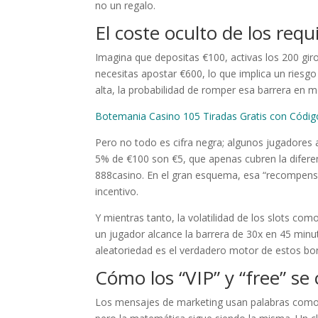
no un regalo.
El coste oculto de los requ
Imagina que depositas €100, activas los 200 giro
necesitas apostar €600, lo que implica un riesgo a
alta, la probabilidad de romper esa barrera en m
Botemania Casino 105 Tiradas Gratis con Códig
Pero no todo es cifra negra; algunos jugadores 
5% de €100 son €5, que apenas cubren la difer
888casino. En el gran esquema, esa “recompen
incentivo.
Y mientras tanto, la volatilidad de los slots c
un jugador alcance la barrera de 30x en 45 minu
aleatoriedad es el verdadero motor de estos bo
Cómo los “VIP” y “free” se
Los mensajes de marketing usan palabras como “