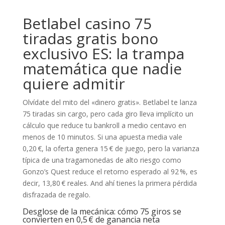
Betlabel casino 75
tiradas gratis bono
exclusivo ES: la trampa
matemática que nadie
quiere admitir
Olvídate del mito del «dinero gratis». Betlabel te lanza
75 tiradas sin cargo, pero cada giro lleva implícito un
cálculo que reduce tu bankroll a medio centavo en
menos de 10 minutos. Si una apuesta media vale
0,20 €, la oferta genera 15 € de juego, pero la varianza
típica de una tragamonedas de alto riesgo como
Gonzo’s Quest reduce el retorno esperado al 92 %, es
decir, 13,80 € reales. And ahí tienes la primera pérdida
disfrazada de regalo.
Desglose de la mecánica: cómo 75 giros se
convierten en 0,5 € de ganancia neta