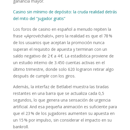
ganancia mayor.
Casino sin mínimo de depósito: la cruda realidad detrás
del mito del “jugador gratis”
Los foros de casino en español a menudo repiten la
frase «¡Aprovéchalo!», pero la realidad es que el 78 %
de los usuarios que aceptan la promoción nunca
superan el requisito de apuesta y terminan con un
saldo negativo de 2 € a 4 €. La estadística proviene de
un estudio interno de 3.450 cuentas activas en el
último trimestre, donde solo 620 lograron retirar algo
después de cumplir con los giros.
Además, la interfaz de Betlabel muestra las tiradas
restantes en una barra que se actualiza cada 0,5
segundos, lo que genera una sensación de urgencia
artificial. And esa pequeña animación es suficiente para
que el 23 % de los jugadores aumenten su apuesta en
un 15 % por impulso, sin considerar el impacto en su
bankroll.