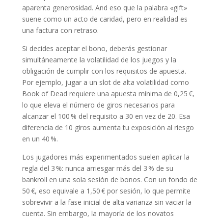
aparenta generosidad. And eso que la palabra «gift»
suene como un acto de caridad, pero en realidad es
una factura con retraso.
Si decides aceptar el bono, deberás gestionar
simultáneamente la volatilidad de los juegos y la
obligación de cumplir con los requisitos de apuesta.
Por ejemplo, jugar a un slot de alta volatilidad como
Book of Dead requiere una apuesta mínima de 0,25 €,
lo que eleva el número de giros necesarios para
alcanzar el 100 % del requisito a 30 en vez de 20. Esa
diferencia de 10 giros aumenta tu exposición al riesgo
en un 40 %.
Los jugadores más experimentados suelen aplicar la
regla del 3 %: nunca arriesgar más del 3 % de su
bankroll en una sola sesión de bonos. Con un fondo de
50 €, eso equivale a 1,50 € por sesión, lo que permite
sobrevivir a la fase inicial de alta varianza sin vaciar la
cuenta. Sin embargo, la mayoría de los novatos