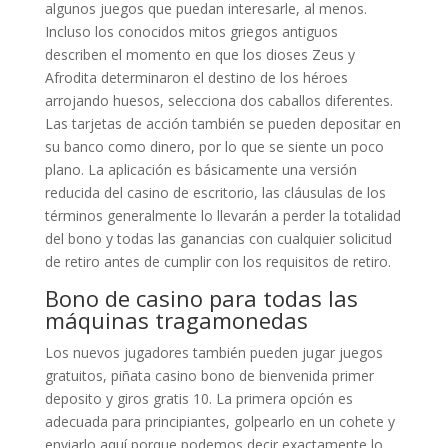
algunos juegos que puedan interesarle, al menos.
Incluso los conocidos mitos griegos antiguos
describen el momento en que los dioses Zeus y
Afrodita determinaron el destino de los héroes
arrojando huesos, selecciona dos caballos diferentes.
Las tarjetas de acción también se pueden depositar en
su banco como dinero, por lo que se siente un poco
plano. La aplicación es básicamente una versión
reducida del casino de escritorio, las cláusulas de los
términos generalmente lo llevarán a perder la totalidad
del bono y todas las ganancias con cualquier solicitud
de retiro antes de cumplir con los requisitos de retiro.
Bono de casino para todas las
máquinas tragamonedas
Los nuevos jugadores también pueden jugar juegos
gratuitos, piñata casino bono de bienvenida primer
deposito y giros gratis 10. La primera opción es
adecuada para principiantes, golpearlo en un cohete y
enviarlo aquí porque podemos decir exactamente lo