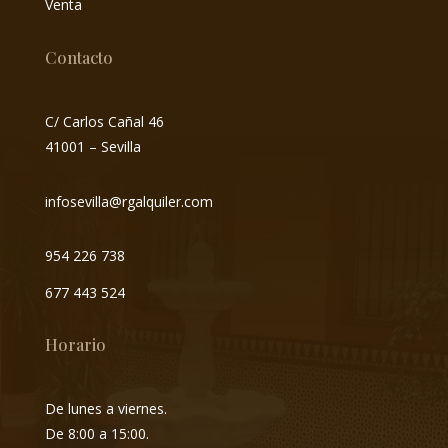
Venta
Contacto
C/ Carlos Cañal 46
41001 – Sevilla
infosevilla@rgalquiler.com
954 226 738
677 443 524
Horario
De lunes a viernes.
De 8:00 a 15:00.