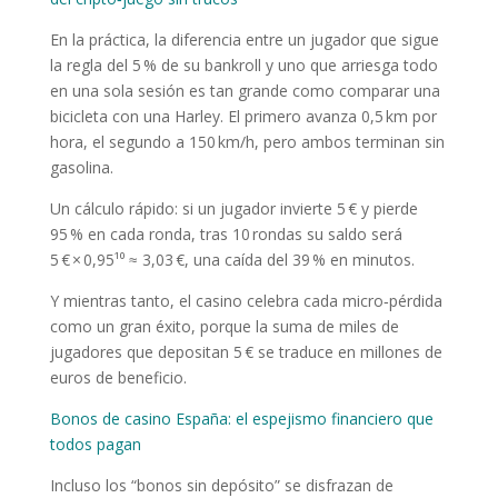
En la práctica, la diferencia entre un jugador que sigue
la regla del 5 % de su bankroll y uno que arriesga todo
en una sola sesión es tan grande como comparar una
bicicleta con una Harley. El primero avanza 0,5 km por
hora, el segundo a 150 km/h, pero ambos terminan sin
gasolina.
Un cálculo rápido: si un jugador invierte 5 € y pierde
95 % en cada ronda, tras 10 rondas su saldo será
5 € × 0,95¹⁰ ≈ 3,03 €, una caída del 39 % en minutos.
Y mientras tanto, el casino celebra cada micro‑pérdida
como un gran éxito, porque la suma de miles de
jugadores que depositan 5 € se traduce en millones de
euros de beneficio.
Bonos de casino España: el espejismo financiero que
todos pagan
Incluso los “bonos sin depósito” se disfrazan de