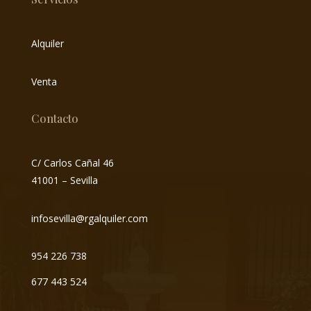
Alquiler
Venta
Contacto
C/ Carlos Cañal 46
41001 – Sevilla
infosevilla@rgalquiler.com
954 226 738
677 443 524