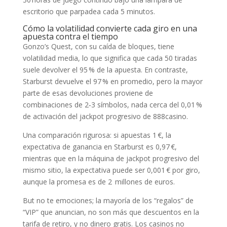
escritorio que parpadea cada 5 minutos.
Cómo la volatilidad convierte cada giro en una
apuesta contra el tiempo
Gonzo’s Quest, con su caída de bloques, tiene
volatilidad media, lo que significa que cada 50 tiradas
suele devolver el 95 % de la apuesta. En contraste,
Starburst devuelve el 97 % en promedio, pero la mayor
parte de esas devoluciones proviene de
combinaciones de 2‑3 símbolos, nada cerca del 0,01 %
de activación del jackpot progresivo de 888casino.
Una comparación rigurosa: si apuestas 1 €, la
expectativa de ganancia en Starburst es 0,97 €,
mientras que en la máquina de jackpot progresivo del
mismo sitio, la expectativa puede ser 0,001 € por giro,
aunque la promesa es de 2 millones de euros.
But no te emociones; la mayoría de los “regalos” de
“VIP” que anuncian, no son más que descuentos en la
tarifa de retiro, y no dinero gratis. Los casinos no