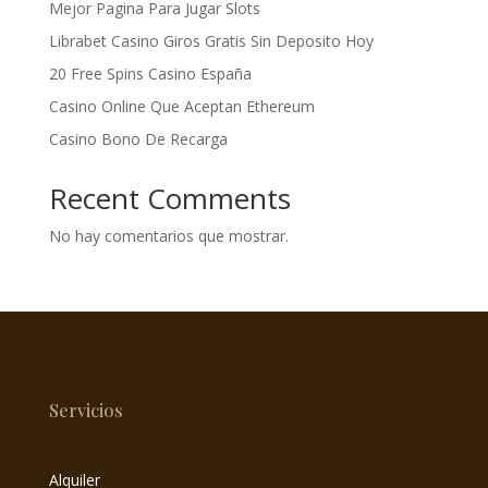
Mejor Pagina Para Jugar Slots
Librabet Casino Giros Gratis Sin Deposito Hoy
20 Free Spins Casino España
Casino Online Que Aceptan Ethereum
Casino Bono De Recarga
Recent Comments
No hay comentarios que mostrar.
Servicios
Alquiler