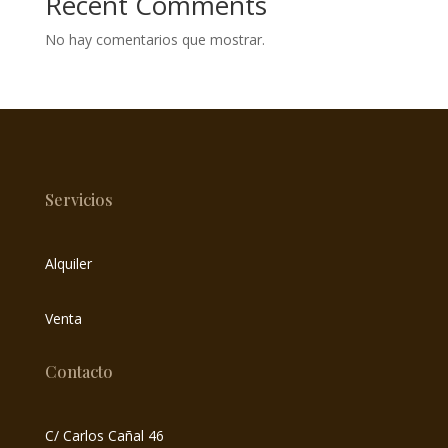
Recent Comments
No hay comentarios que mostrar.
Servicios
Alquiler
Venta
Contacto
C/ Carlos Cañal 46