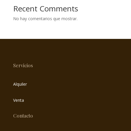
Recent Comments
No hay comentarios que mostrar.
Servicios
Alquiler
Venta
Contacto