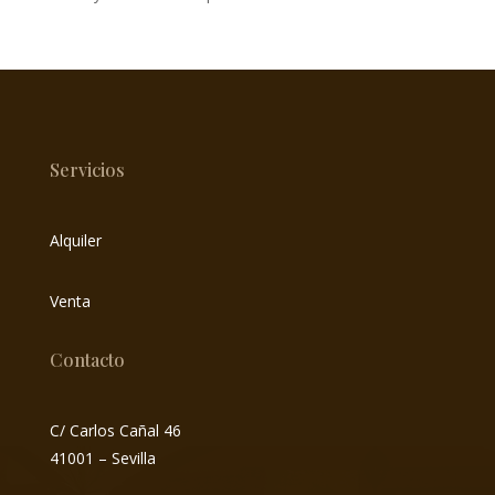
Servicios
Alquiler
Venta
Contacto
C/ Carlos Cañal 46
41001 – Sevilla