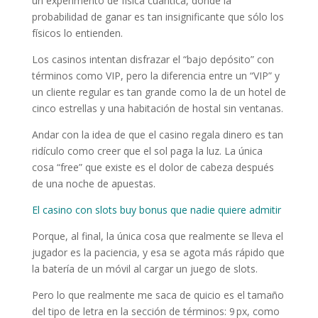
un experimento de física cuántica, donde la
probabilidad de ganar es tan insignificante que sólo los
físicos lo entienden.
Los casinos intentan disfrazar el “bajo depósito” con
términos como VIP, pero la diferencia entre un “VIP” y
un cliente regular es tan grande como la de un hotel de
cinco estrellas y una habitación de hostal sin ventanas.
Andar con la idea de que el casino regala dinero es tan
ridículo como creer que el sol paga la luz. La única
cosa “free” que existe es el dolor de cabeza después
de una noche de apuestas.
El casino con slots buy bonus que nadie quiere admitir
Porque, al final, la única cosa que realmente se lleva el
jugador es la paciencia, y esa se agota más rápido que
la batería de un móvil al cargar un juego de slots.
Pero lo que realmente me saca de quicio es el tamaño
del tipo de letra en la sección de términos: 9 px, como