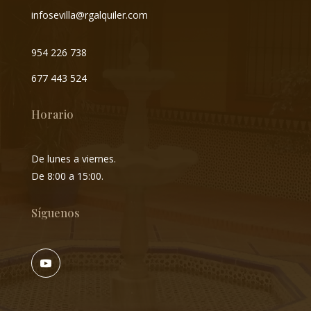
infosevilla@rgalquiler.com
954 226 738
677 443 524
Horario
De lunes a viernes.
De 8:00 a 15:00.
Síguenos