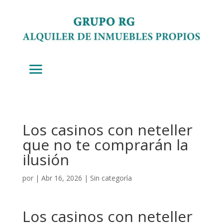
Los casinos con neteller
que no te comprarán la
ilusión
por
|
Abr 16, 2026
| Sin categoría
Los casinos con neteller