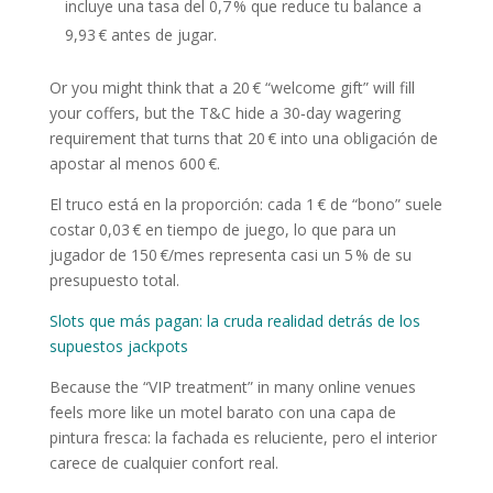
incluye una tasa del 0,7 % que reduce tu balance a
9,93 € antes de jugar.
Or you might think that a 20 € “welcome gift” will fill
your coffers, but the T&C hide a 30‑day wagering
requirement that turns that 20 € into una obligación de
apostar al menos 600 €.
El truco está en la proporción: cada 1 € de “bono” suele
costar 0,03 € en tiempo de juego, lo que para un
jugador de 150 €/mes representa casi un 5 % de su
presupuesto total.
Slots que más pagan: la cruda realidad detrás de los
supuestos jackpots
Because the “VIP treatment” in many online venues
feels more like un motel barato con una capa de
pintura fresca: la fachada es reluciente, pero el interior
carece de cualquier confort real.