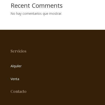
Recent Comments
No hay comentarios que mostrar.
Servicios
Alquiler
Venta
Contacto