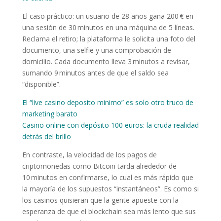
El caso práctico: un usuario de 28 años gana 200 € en
una sesión de 30 minutos en una máquina de 5 líneas.
Reclama el retiro; la plataforma le solicita una foto del
documento, una selfie y una comprobación de
domicilio. Cada documento lleva 3 minutos a revisar,
sumando 9 minutos antes de que el saldo sea
“disponible”.
El “live casino deposito minimo” es solo otro truco de
marketing barato
Casino online con depósito 100 euros: la cruda realidad
detrás del brillo
En contraste, la velocidad de los pagos de
criptomonedas como Bitcoin tarda alrededor de
10 minutos en confirmarse, lo cual es más rápido que
la mayoría de los supuestos “instantáneos”. Es como si
los casinos quisieran que la gente apueste con la
esperanza de que el blockchain sea más lento que sus