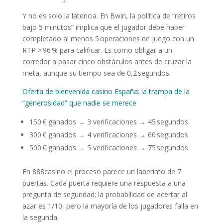
Y no es solo la latencia. En Bwin, la política de “retiros
bajo 5 minutos” implica que el jugador debe haber
completado al menos 5 operaciones de juego con un
RTP > 96 % para calificar. Es como obligar a un
corredor a pasar cinco obstáculos antes de cruzar la
meta, aunque su tiempo sea de 0,2 segundos.
Oferta de bienvenida casino España: la trampa de la
“generosidad” que nadie se merece
150 € ganados → 3 verificaciones → 45 segundos
300 € ganados → 4 verificaciones → 60 segundos
500 € ganados → 5 verificaciones → 75 segundos
En 888casino el proceso parece un laberinto de 7
puertas. Cada puerta requiere una respuesta a una
pregunta de seguridad; la probabilidad de acertar al
azar es 1/10, pero la mayoría de los jugadores falla en
la segunda.