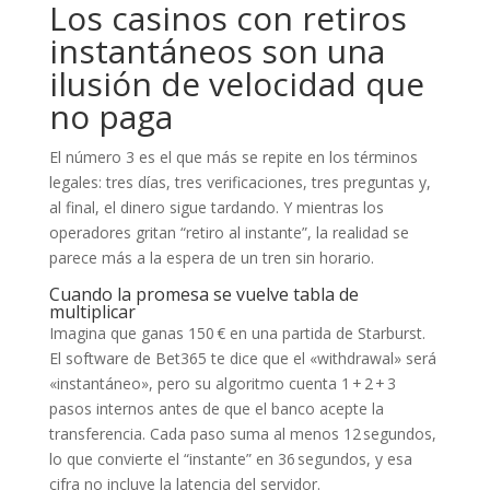
Los casinos con retiros
instantáneos son una
ilusión de velocidad que
no paga
El número 3 es el que más se repite en los términos
legales: tres días, tres verificaciones, tres preguntas y,
al final, el dinero sigue tardando. Y mientras los
operadores gritan “retiro al instante”, la realidad se
parece más a la espera de un tren sin horario.
Cuando la promesa se vuelve tabla de
multiplicar
Imagina que ganas 150 € en una partida de Starburst.
El software de Bet365 te dice que el «withdrawal» será
«instantáneo», pero su algoritmo cuenta 1 + 2 + 3
pasos internos antes de que el banco acepte la
transferencia. Cada paso suma al menos 12 segundos,
lo que convierte el “instante” en 36 segundos, y esa
cifra no incluye la latencia del servidor.