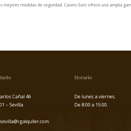
las mejores medidas de seguridad. Casino Euro ofrece una amplia ga
tacto
Horario
Carlos Cañal 46
De lunes a viernes.
1 – Sevilla
De 8:00 a 15:00.
osevilla@rgalquiler.com