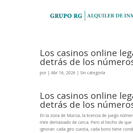
Los casinos online leg
detrás de los números
por
|
Abr 16, 2026
| Sin categoría
Los casinos online leg
detrás de los números
En la zona de Murcia, la licencia de juego núme
mire demasiado de cerca. Pero el hecho de que 
ignoran: cada giro cuesta, cada bono tiene condi