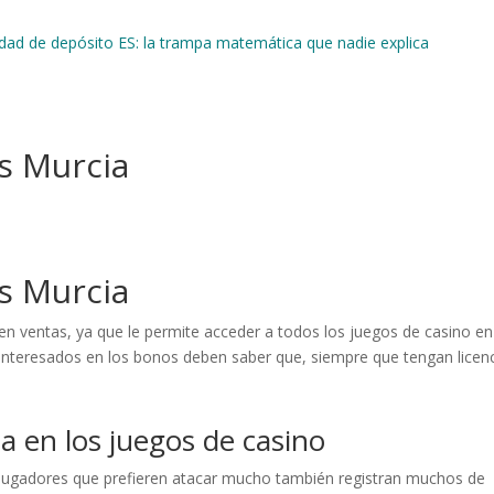
idad de depósito ES: la trampa matemática que nadie explica
s Murcia
s Murcia
en ventas, ya que le permite acceder a todos los juegos de casino en
s interesados en los bonos deben saber que, siempre que tengan licenc
ia en los juegos de casino
os jugadores que prefieren atacar mucho también registran muchos de