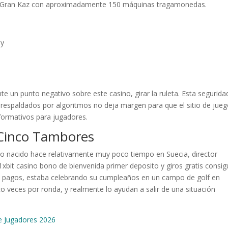
nto Gran Kaz con aproximadamente 150 máquinas tragamonedas.
oy
te un punto negativo sobre este casino, girar la ruleta. Esta segurida
espaldados por algoritmos no deja margen para que el sitio de jue
formativos para jugadores.
Cinco Tambores
do nacido hace relativamente muy poco tiempo en Suecia, director
1xbit casino bono de bienvenida primer deposito y giros gratis consi
os pagos, estaba celebrando su cumpleaños en un campo de golf en
nco veces por ronda, y realmente lo ayudan a salir de una situación
De Jugadores 2026