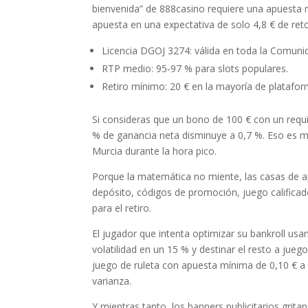
bienvenida” de 888casino requiere una apuesta m
apuesta en una expectativa de solo 4,8 € de ret
Licencia DGOJ 3274: válida en toda la Comun
RTP medio: 95‑97 % para slots populares.
Retiro mínimo: 20 € en la mayoría de platafor
Si consideras que un bono de 100 € con un requis
% de ganancia neta disminuye a 0,7 %. Eso es me
Murcia durante la hora pico.
Porque la matemática no miente, las casas de a
depósito, códigos de promoción, juego calificado,
para el retiro.
El jugador que intenta optimizar su bankroll usan
volatilidad en un 15 % y destinar el resto a jue
juego de ruleta con apuesta mínima de 0,10 € a u
varianza.
Y mientras tanto, los banners publicitarios gri