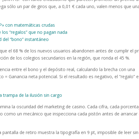
ntrega sólo un par de giros que, a 0,01 € cada uno, valen menos que un
«VIP» con matemáticas crudas
de los “regalos” que no pagan nada
d del “bono” instantáneo
 que el 68 % de los nuevos usuarios abandonen antes de cumplir el p
rción de los colegios secundarios en la región, que ronda el 45 %.
ncia entre el bono y el depósito real, calculando la brecha con una
o = Ganancia neta potencial. Si el resultado es negativo, el “regalo” 
a trampa de la ilusión sin cargo
lumina la oscuridad del marketing de casino. Cada cifra, cada porcenta
o como un mecánico que inspecciona cada pistón antes de arrancar 
a pantalla de retiro muestra la tipografía en 9 pt, imposible de leer si