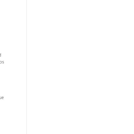
d
gos
gue