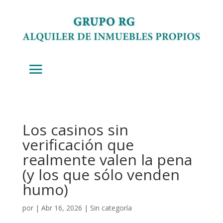
Los casinos sin
verificación que
realmente valen la pena
(y los que sólo venden
humo)
por
|
Abr 16, 2026
| Sin categoría