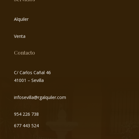
Alquiler
Venta
Contacto
C/ Carlos Cañal 46
41001 – Sevilla
infosevilla@rgalquiler.com
954 226 738
677 443 524