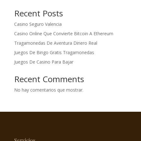
Recent Posts
Casino Seguro Valencia
Casino Online Que Convierte Bitcoin A Ethereum
Tragamonedas De Aventura Dinero Real
Juegos De Bingo Gratis Tragamonedas
Juegos De Casino Para Bajar
Recent Comments
No hay comentarios que mostrar.
Servicios