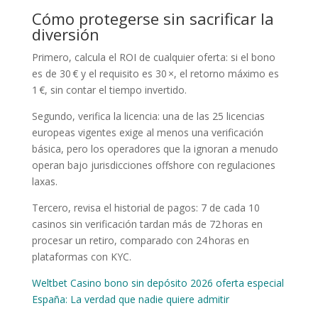
Cómo protegerse sin sacrificar la
diversión
Primero, calcula el ROI de cualquier oferta: si el bono
es de 30 € y el requisito es 30 ×, el retorno máximo es
1 €, sin contar el tiempo invertido.
Segundo, verifica la licencia: una de las 25 licencias
europeas vigentes exige al menos una verificación
básica, pero los operadores que la ignoran a menudo
operan bajo jurisdicciones offshore con regulaciones
laxas.
Tercero, revisa el historial de pagos: 7 de cada 10
casinos sin verificación tardan más de 72 horas en
procesar un retiro, comparado con 24 horas en
plataformas con KYC.
Weltbet Casino bono sin depósito 2026 oferta especial
España: La verdad que nadie quiere admitir