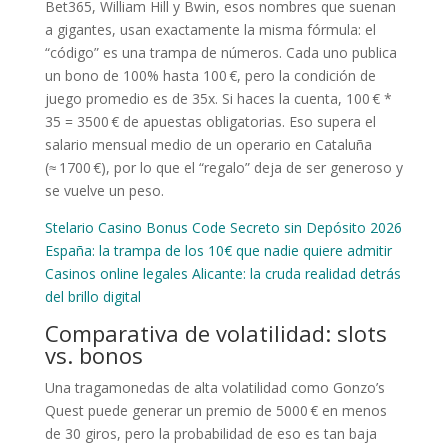
Bet365, William Hill y Bwin, esos nombres que suenan
a gigantes, usan exactamente la misma fórmula: el
“código” es una trampa de números. Cada uno publica
un bono de 100% hasta 100 €, pero la condición de
juego promedio es de 35x. Si haces la cuenta, 100 € *
35 = 3500 € de apuestas obligatorias. Eso supera el
salario mensual medio de un operario en Cataluña
(≈ 1700 €), por lo que el “regalo” deja de ser generoso y
se vuelve un peso.
Stelario Casino Bonus Code Secreto sin Depósito 2026
España: la trampa de los 10€ que nadie quiere admitir
Casinos online legales Alicante: la cruda realidad detrás
del brillo digital
Comparativa de volatilidad: slots
vs. bonos
Una tragamonedas de alta volatilidad como Gonzo’s
Quest puede generar un premio de 5000 € en menos
de 30 giros, pero la probabilidad de eso es tan baja