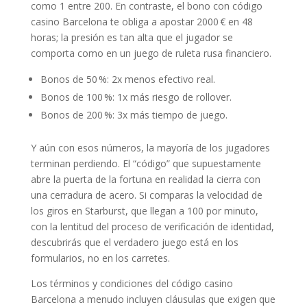
como 1 entre 200. En contraste, el bono con código
casino Barcelona te obliga a apostar 2000 € en 48
horas; la presión es tan alta que el jugador se
comporta como en un juego de ruleta rusa financiero.
Bonos de 50 %: 2x menos efectivo real.
Bonos de 100 %: 1x más riesgo de rollover.
Bonos de 200 %: 3x más tiempo de juego.
Y aún con esos números, la mayoría de los jugadores
terminan perdiendo. El “código” que supuestamente
abre la puerta de la fortuna en realidad la cierra con
una cerradura de acero. Si comparas la velocidad de
los giros en Starburst, que llegan a 100 por minuto,
con la lentitud del proceso de verificación de identidad,
descubrirás que el verdadero juego está en los
formularios, no en los carretes.
Los términos y condiciones del código casino
Barcelona a menudo incluyen cláusulas que exigen que