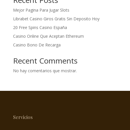
Mejor Pagina Para Jugar Slots
Librabet Casino Giros Gratis Sin Deposito Hoy
20 Free Spins Casino España
Casino Online Que Aceptan Ethereum
Casino Bono De Recarga
Recent Comments
No hay comentarios que mostrar.
Servicios