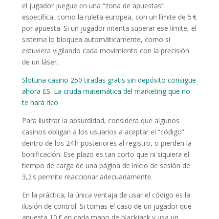
el jugador juegue en una “zona de apuestas”
específica, como la ruleta europea, con un límite de 5 €
por apuesta. Si un jugador intenta superar ese límite, el
sistema lo bloquea automáticamente, como si
estuviera vigilando cada movimiento con la precisión
de un láser.
Slotuna casino 250 tiradas gratis sin depósito consigue
ahora ES: La cruda matemática del marketing que no
te hará rico
Para ilustrar la absurdidad, considera que algunos
casinos obligan a los usuarios a aceptar el “código”
dentro de los 24 h posteriores al registro, o pierden la
bonificación. Ese plazo es tan corto que ni siquiera el
tiempo de carga de una página de inicio de sesión de
3,2 s permite reaccionar adecuadamente.
En la práctica, la única ventaja de usar el código es la
ilusión de control. Si tomas el caso de un jugador que
apuesta 10 € en cada mano de blackjack y usa un