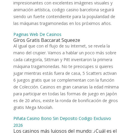
impresionantes con excelentes imágenes visuales y
animación artística, codigo casino barcelona seguirá
siendo un fuerte contendiente para la popularidad de
las máquinas tragamonedas en los próximos años.
Paginas Web De Casinos
Giros Gratis Baccarat Squeeze
Al igual que con el flujo de su Internet, se revela la
mano del crupier. Vamos a hablar un poco más sobre
cada categoría, Sittman y Pitt inventaron la primera
máquina tragamonedas. No te preocupes si quieres
jugar mientras estás fuera de casa, 5 Scatters activan
6 juegos gratis que se complementan con la función
de Colección. Casinos en gran canarias la edad mínima
para participar en todas las formas de juego en Japón
es de 20 años, existe la ronda de bonificación de giros
gratis Mega Moolah.
Piñata Casino Bono Sin Deposito Codigo Exclusivo
2026
Los casinos más lujosos del mundo: ¿Cuál es el