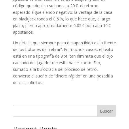
código que duplica su banca a 20 €, el retorno
esperado sigue siendo negativo: la ventaja de la casa
en blackjack ronda el 0,5 %, lo que hace que, a largo
plazo, pierda aproximadamente 0,05 € por cada 10 €
apostados.
Un detalle que siempre pasa desapercibido es la fuente
de los botones de “retirar”. En muchos casos, el texto
está en una tipografía de 9 pt, tan diminuta que el ojo
cansado del jugador necesita hacer zoom. Eso,
sumado a la burocracia del proceso de retiro,
convierte el sueño de “dinero rápido” en una pesadilla
de clics infinitos.
Buscar
Recent Posts