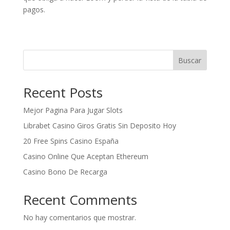
pagos.
Buscar
Recent Posts
Mejor Pagina Para Jugar Slots
Librabet Casino Giros Gratis Sin Deposito Hoy
20 Free Spins Casino España
Casino Online Que Aceptan Ethereum
Casino Bono De Recarga
Recent Comments
No hay comentarios que mostrar.