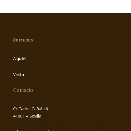
Servicios
Alquiler
Venta
Contacto
C/ Carlos Cañal 46
41001 – Sevilla