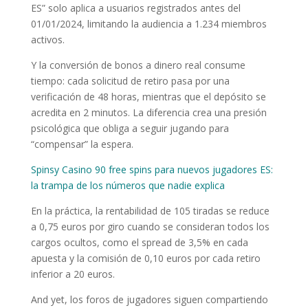
ES” solo aplica a usuarios registrados antes del
01/01/2024, limitando la audiencia a 1.234 miembros
activos.
Y la conversión de bonos a dinero real consume
tiempo: cada solicitud de retiro pasa por una
verificación de 48 horas, mientras que el depósito se
acredita en 2 minutos. La diferencia crea una presión
psicológica que obliga a seguir jugando para
“compensar” la espera.
Spinsy Casino 90 free spins para nuevos jugadores ES:
la trampa de los números que nadie explica
En la práctica, la rentabilidad de 105 tiradas se reduce
a 0,75 euros por giro cuando se consideran todos los
cargos ocultos, como el spread de 3,5% en cada
apuesta y la comisión de 0,10 euros por cada retiro
inferior a 20 euros.
And yet, los foros de jugadores siguen compartiendo