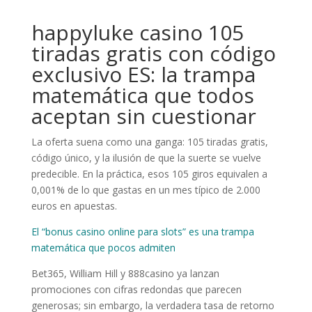
happyluke casino 105
tiradas gratis con código
exclusivo ES: la trampa
matemática que todos
aceptan sin cuestionar
La oferta suena como una ganga: 105 tiradas gratis,
código único, y la ilusión de que la suerte se vuelve
predecible. En la práctica, esos 105 giros equivalen a
0,001% de lo que gastas en un mes típico de 2.000
euros en apuestas.
El “bonus casino online para slots” es una trampa
matemática que pocos admiten
Bet365, William Hill y 888casino ya lanzan
promociones con cifras redondas que parecen
generosas; sin embargo, la verdadera tasa de retorno