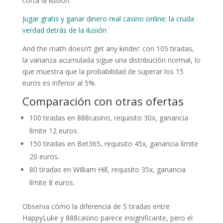
corta la ilusión.
Jugar gratis y ganar dinero real casino online: la cruda
verdad detrás de la ilusión
And the math doesn’t get any kinder: con 105 tiradas,
la varianza acumulada sigue una distribución normal, lo
que muestra que la probabilidad de superar los 15
euros es inferior al 5%.
Comparación con otras ofertas
100 tiradas en 888casino, requisito 30x, ganancia
límite 12 euros.
150 tiradas en Bet365, requisito 45x, ganancia límite
20 euros.
80 tiradas en William Hill, requisito 35x, ganancia
límite 8 euros.
Observa cómo la diferencia de 5 tiradas entre
HappyLuke y 888casino parece insignificante, pero el