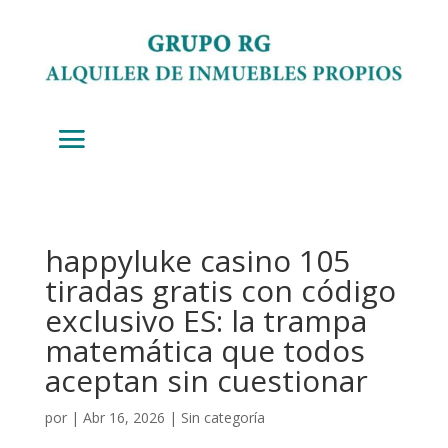
happyluke casino 105
tiradas gratis con código
exclusivo ES: la trampa
matemática que todos
aceptan sin cuestionar
por
|
Abr 16, 2026
| Sin categoría