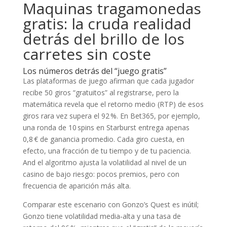
Maquinas tragamonedas
gratis: la cruda realidad
detrás del brillo de los
carretes sin coste
Los números detrás del “juego gratis”
Las plataformas de juego afirman que cada jugador
recibe 50 giros “gratuitos” al registrarse, pero la
matemática revela que el retorno medio (RTP) de esos
giros rara vez supera el 92 %. En Bet365, por ejemplo,
una ronda de 10 spins en Starburst entrega apenas
0,8 € de ganancia promedio. Cada giro cuesta, en
efecto, una fracción de tu tiempo y de tu paciencia.
And el algoritmo ajusta la volatilidad al nivel de un
casino de bajo riesgo: pocos premios, pero con
frecuencia de aparición más alta.
Comparar este escenario con Gonzo’s Quest es inútil;
Gonzo tiene volatilidad media‑alta y una tasa de