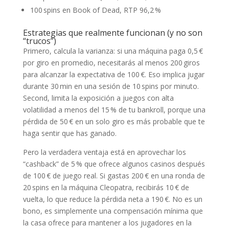
100 spins en Book of Dead, RTP 96,2 %
Estrategias que realmente funcionan (y no son
“trucos”)
Primero, calcula la varianza: si una máquina paga 0,5 €
por giro en promedio, necesitarás al menos 200 giros
para alcanzar la expectativa de 100 €. Eso implica jugar
durante 30 min en una sesión de 10 spins por minuto.
Second, limita la exposición a juegos con alta
volatilidad a menos del 15 % de tu bankroll, porque una
pérdida de 50 € en un solo giro es más probable que te
haga sentir que has ganado.
Pero la verdadera ventaja está en aprovechar los
“cashback” de 5 % que ofrece algunos casinos después
de 100 € de juego real. Si gastas 200 € en una ronda de
20 spins en la máquina Cleopatra, recibirás 10 € de
vuelta, lo que reduce la pérdida neta a 190 €. No es un
bono, es simplemente una compensación mínima que
la casa ofrece para mantener a los jugadores en la