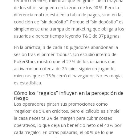
retorno del 96 %, mientras que el “gratis” de la mayoría
de los sitios se queda en la zona de los 90 %. Pero la
diferencia real no está en la tabla de pagos, sino en la
condición de “sin depósito”. Porque el “sin depósito” es
simplemente una trampa de marketing que obliga a los
usuarios a perder tiempo leyendo T&C de 37 páginas.
En la práctica, 3 de cada 10 jugadores abandonan la
sesión tras el primer “bonus”. Un estudio interno de
PokerStars mostró que el 27 % de los usuarios que
activaron una oferta de 25 spins siguieron jugando,
mientras que el 73 % cerró el navegador. No es magia,
es estadística.
Cómo los “regalos” influyen en la percepción de
riesgo
Los operadores pintan sus promociones como
“regalos” de 5 € en créditos, pero el cálculo es simple:
la casa necesita 2 € de margen para cubrir costes
operativos, lo que deja un beneficio neto del 40 % por
cada “regalo”. En otras palabras, el 60 % de lo que