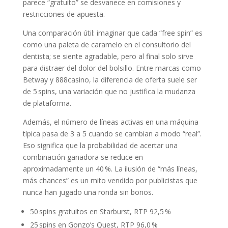
parece “gratuito” se desvanece en comisiones y
restricciones de apuesta.
Una comparación útil: imaginar que cada “free spin” es
como una paleta de caramelo en el consultorio del
dentista; se siente agradable, pero al final solo sirve
para distraer del dolor del bolsillo. Entre marcas como
Betway y 888casino, la diferencia de oferta suele ser
de 5 spins, una variación que no justifica la mudanza
de plataforma.
Además, el número de líneas activas en una máquina
típica pasa de 3 a 5 cuando se cambian a modo “real”.
Eso significa que la probabilidad de acertar una
combinación ganadora se reduce en
aproximadamente un 40 %. La ilusión de “más líneas,
más chances” es un mito vendido por publicistas que
nunca han jugado una ronda sin bonos.
50 spins gratuitos en Starburst, RTP 92,5 %
25 spins en Gonzo’s Quest, RTP 96,0 %