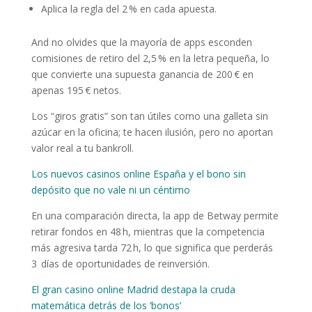
Aplica la regla del 2 % en cada apuesta.
And no olvides que la mayoría de apps esconden
comisiones de retiro del 2,5 % en la letra pequeña, lo
que convierte una supuesta ganancia de 200 € en
apenas 195 € netos.
Los “giros gratis” son tan útiles como una galleta sin
azúcar en la oficina; te hacen ilusión, pero no aportan
valor real a tu bankroll.
Los nuevos casinos online España y el bono sin
depósito que no vale ni un céntimo
En una comparación directa, la app de Betway permite
retirar fondos en 48 h, mientras que la competencia
más agresiva tarda 72 h, lo que significa que perderás
3 días de oportunidades de reinversión.
El gran casino online Madrid destapa la cruda
matemática detrás de los ‘bonos’