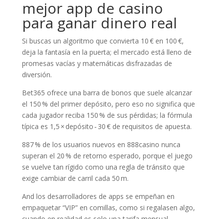
mejor app de casino
para ganar dinero real
Si buscas un algoritmo que convierta 10 € en 100 €,
deja la fantasía en la puerta; el mercado está lleno de
promesas vacías y matemáticas disfrazadas de
diversión.
Bet365 ofrece una barra de bonos que suele alcanzar
el 150 % del primer depósito, pero eso no significa que
cada jugador reciba 150 % de sus pérdidas; la fórmula
típica es 1,5 × depósito ‑ 30 € de requisitos de apuesta.
887 % de los usuarios nuevos en 888casino nunca
superan el 20 % de retorno esperado, porque el juego
se vuelve tan rígido como una regla de tránsito que
exige cambiar de carril cada 50 m.
And los desarrolladores de apps se empeñan en
empaquetar “VIP” en comillas, como si regalasen algo,
cuando en realidad es solo una tarifa mensual