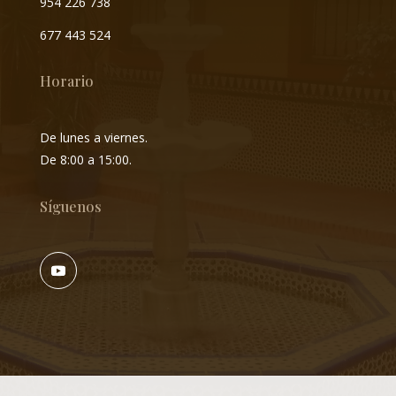
954 226 738
677 443 524
Horario
De lunes a viernes.
De 8:00 a 15:00.
Síguenos