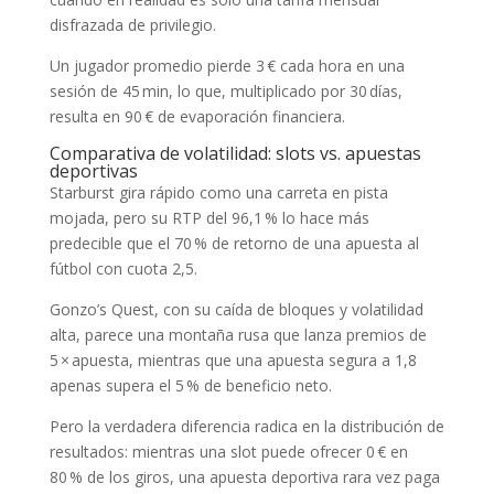
disfrazada de privilegio.
Un jugador promedio pierde 3 € cada hora en una
sesión de 45 min, lo que, multiplicado por 30 días,
resulta en 90 € de evaporación financiera.
Comparativa de volatilidad: slots vs. apuestas
deportivas
Starburst gira rápido como una carreta en pista
mojada, pero su RTP del 96,1 % lo hace más
predecible que el 70 % de retorno de una apuesta al
fútbol con cuota 2,5.
Gonzo’s Quest, con su caída de bloques y volatilidad
alta, parece una montaña rusa que lanza premios de
5 × apuesta, mientras que una apuesta segura a 1,8
apenas supera el 5 % de beneficio neto.
Pero la verdadera diferencia radica en la distribución de
resultados: mientras una slot puede ofrecer 0 € en
80 % de los giros, una apuesta deportiva rara vez paga