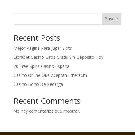
Buscar
Recent Posts
Mejor Pagina Para Jugar Slots
Librabet Casino Giros Gratis Sin Deposito Hoy
20 Free Spins Casino España
Casino Online Que Aceptan Ethereum
Casino Bono De Recarga
Recent Comments
No hay comentarios que mostrar.