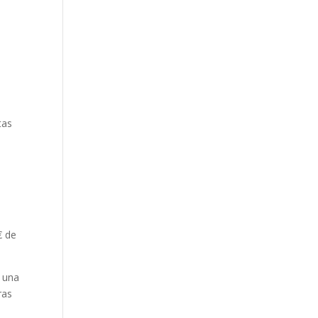
tas
€ de
e una
ras