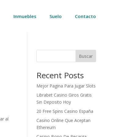
s
Inmuebles
Suelo
Contacto
Buscar
Recent Posts
Mejor Pagina Para Jugar Slots
Librabet Casino Giros Gratis
Sin Deposito Hoy
20 Free Spins Casino España
ar al
Casino Online Que Aceptan
Ethereum
Casino Bono De Recarga