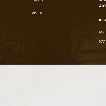
4100
Venta
inf
954 
677 