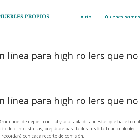
Inicio
Quienes somo
n línea para high rollers que no
n línea para high rollers que no
0 mil euros de depósito inicial y una tabla de apuestas que hace tembl
icio de ocho estrellas, prepárate para la dura realidad que cualquier
 recordará con cada recorte de comisión.