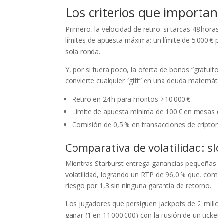
Los criterios que importan
Primero, la velocidad de retiro: si tardas 48 ho
límites de apuesta máxima: un límite de 5 000 € po
sola ronda.
Y, por si fuera poco, la oferta de bonos “gratuit
convierte cualquier “gift” en una deuda matemát
Retiro en 24 h para montos > 10 000 €
Límite de apuesta mínima de 100 € en mesas 
Comisión de 0,5 % en transacciones de cript
Comparativa de volatilidad: sl
Mientras Starburst entrega ganancias pequeñas
volatilidad, logrando un RTP de 96,0 % que, comp
riesgo por 1,3 sin ninguna garantía de retorno.
Los jugadores que persiguen jackpots de 2 mil
ganar (1 en 11 000 000) con la ilusión de un ticke