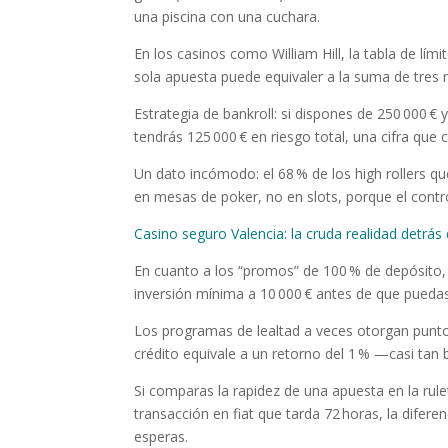
una piscina con una cuchara.
En los casinos como William Hill, la tabla de lími
sola apuesta puede equivaler a la suma de tres n
Estrategia de bankroll: si dispones de 250 000 € 
tendrás 125 000 € en riesgo total, una cifra que 
Un dato incómodo: el 68 % de los high rollers q
en mesas de poker, no en slots, porque el control
Casino seguro Valencia: la cruda realidad detrás d
En cuanto a los “promos” de 100 % de depósito, 
inversión mínima a 10 000 € antes de que puedas 
Los programas de lealtad a veces otorgan punto
crédito equivale a un retorno del 1 % —casi tan 
Si comparas la rapidez de una apuesta en la rul
transacción en fiat que tarda 72 horas, la difere
esperas.