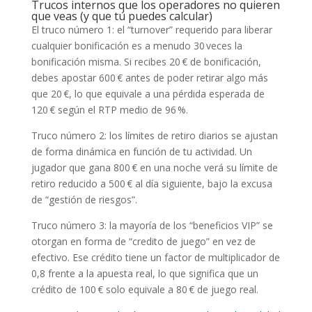
Trucos internos que los operadores no quieren
que veas (y que tú puedes calcular)
El truco número 1: el “turnover” requerido para liberar
cualquier bonificación es a menudo 30 veces la
bonificación misma. Si recibes 20 € de bonificación,
debes apostar 600 € antes de poder retirar algo más
que 20 €, lo que equivale a una pérdida esperada de
120 € según el RTP medio de 96 %.
Truco número 2: los límites de retiro diarios se ajustan
de forma dinámica en función de tu actividad. Un
jugador que gana 800 € en una noche verá su límite de
retiro reducido a 500 € al día siguiente, bajo la excusa
de “gestión de riesgos”.
Truco número 3: la mayoría de los “beneficios VIP” se
otorgan en forma de “credito de juego” en vez de
efectivo. Ese crédito tiene un factor de multiplicador de
0,8 frente a la apuesta real, lo que significa que un
crédito de 100 € solo equivale a 80 € de juego real.