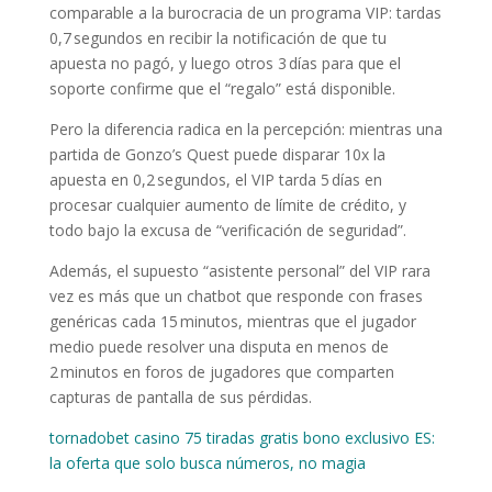
comparable a la burocracia de un programa VIP: tardas
0,7 segundos en recibir la notificación de que tu
apuesta no pagó, y luego otros 3 días para que el
soporte confirme que el “regalo” está disponible.
Pero la diferencia radica en la percepción: mientras una
partida de Gonzo’s Quest puede disparar 10x la
apuesta en 0,2 segundos, el VIP tarda 5 días en
procesar cualquier aumento de límite de crédito, y
todo bajo la excusa de “verificación de seguridad”.
Además, el supuesto “asistente personal” del VIP rara
vez es más que un chatbot que responde con frases
genéricas cada 15 minutos, mientras que el jugador
medio puede resolver una disputa en menos de
2 minutos en foros de jugadores que comparten
capturas de pantalla de sus pérdidas.
tornadobet casino 75 tiradas gratis bono exclusivo ES:
la oferta que solo busca números, no magia