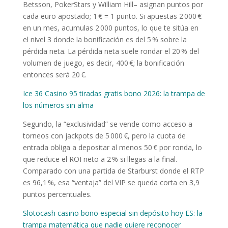
Betsson, PokerStars y William Hill– asignan puntos por
cada euro apostado; 1 € = 1 punto. Si apuestas 2 000 €
en un mes, acumulas 2 000 puntos, lo que te sitúa en
el nivel 3 donde la bonificación es del 5 % sobre la
pérdida neta. La pérdida neta suele rondar el 20 % del
volumen de juego, es decir, 400 €; la bonificación
entonces será 20 €.
Ice 36 Casino 95 tiradas gratis bono 2026: la trampa de
los números sin alma
Segundo, la “exclusividad” se vende como acceso a
torneos con jackpots de 5 000 €, pero la cuota de
entrada obliga a depositar al menos 50 € por ronda, lo
que reduce el ROI neto a 2 % si llegas a la final.
Comparado con una partida de Starburst donde el RTP
es 96,1 %, esa “ventaja” del VIP se queda corta en 3,9
puntos percentuales.
Slotocash casino bono especial sin depósito hoy ES: la
trampa matemática que nadie quiere reconocer