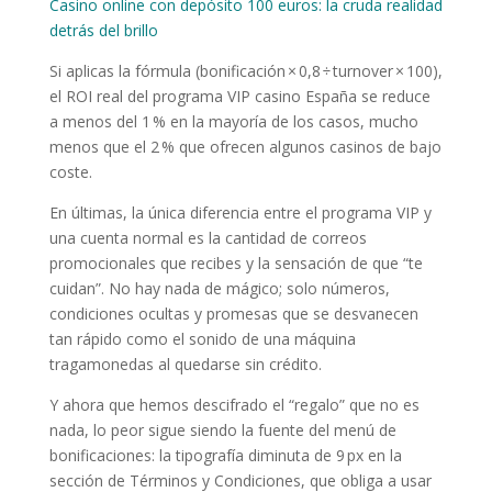
Casino online con depósito 100 euros: la cruda realidad
detrás del brillo
Si aplicas la fórmula (bonificación × 0,8 ÷ turnover × 100),
el ROI real del programa VIP casino España se reduce
a menos del 1 % en la mayoría de los casos, mucho
menos que el 2 % que ofrecen algunos casinos de bajo
coste.
En últimas, la única diferencia entre el programa VIP y
una cuenta normal es la cantidad de correos
promocionales que recibes y la sensación de que “te
cuidan”. No hay nada de mágico; solo números,
condiciones ocultas y promesas que se desvanecen
tan rápido como el sonido de una máquina
tragamonedas al quedarse sin crédito.
Y ahora que hemos descifrado el “regalo” que no es
nada, lo peor sigue siendo la fuente del menú de
bonificaciones: la tipografía diminuta de 9 px en la
sección de Términos y Condiciones, que obliga a usar