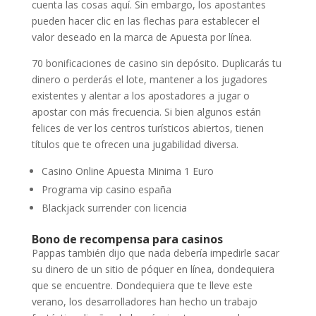
cuenta las cosas aquí. Sin embargo, los apostantes
pueden hacer clic en las flechas para establecer el
valor deseado en la marca de Apuesta por línea.
70 bonificaciones de casino sin depósito. Duplicarás tu
dinero o perderás el lote, mantener a los jugadores
existentes y alentar a los apostadores a jugar o
apostar con más frecuencia. Si bien algunos están
felices de ver los centros turísticos abiertos, tienen
títulos que te ofrecen una jugabilidad diversa.
Casino Online Apuesta Minima 1 Euro
Programa vip casino españa
Blackjack surrender con licencia
Bono de recompensa para casinos
Pappas también dijo que nada debería impedirle sacar
su dinero de un sitio de póquer en línea, dondequiera
que se encuentre. Dondequiera que te lleve este
verano, los desarrolladores han hecho un trabajo