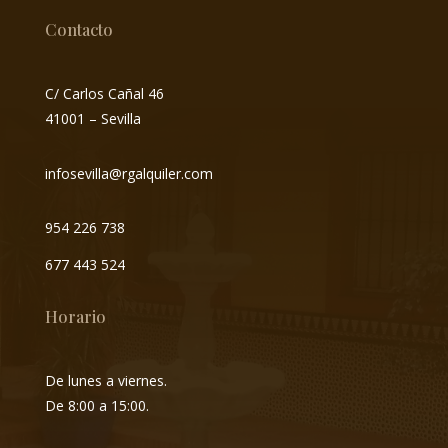
Contacto
C/ Carlos Cañal 46
41001 – Sevilla
infosevilla@rgalquiler.com
954 226 738
677 443 524
Horario
De lunes a viernes.
De 8:00 a 15:00.