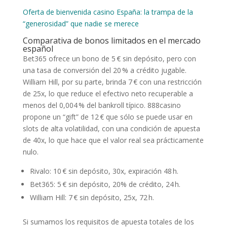
Oferta de bienvenida casino España: la trampa de la
“generosidad” que nadie se merece
Comparativa de bonos limitados en el mercado
español
Bet365 ofrece un bono de 5 € sin depósito, pero con
una tasa de conversión del 20 % a crédito jugable.
William Hill, por su parte, brinda 7 € con una restricción
de 25x, lo que reduce el efectivo neto recuperable a
menos del 0,004 % del bankroll típico. 888casino
propone un “gift” de 12 € que sólo se puede usar en
slots de alta volatilidad, con una condición de apuesta
de 40x, lo que hace que el valor real sea prácticamente
nulo.
Rivalo: 10 € sin depósito, 30x, expiración 48 h.
Bet365: 5 € sin depósito, 20% de crédito, 24 h.
William Hill: 7 € sin depósito, 25x, 72 h.
Si sumamos los requisitos de apuesta totales de los