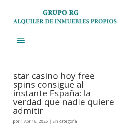
star casino hoy free
spins consigue al
instante España: la
verdad que nadie quiere
admitir
por
|
Abr 16, 2026
| Sin categoría