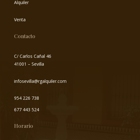
Alquiler
Venta
Contacto
C/ Carlos Cañal 46
41001 – Sevilla
infosevilla@rgalquiler.com
954 226 738
677 443 524
Horario