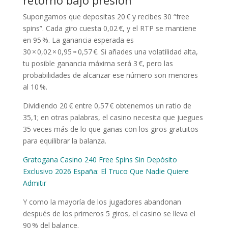
Supongamos que depositas 20 € y recibes 30 “free
spins”. Cada giro cuesta 0,02 €, y el RTP se mantiene
en 95 %. La ganancia esperada es
30 × 0,02 × 0,95 ≈ 0,57 €. Si añades una volatilidad alta,
tu posible ganancia máxima será 3 €, pero las
probabilidades de alcanzar ese número son menores
al 10 %.
Dividiendo 20 € entre 0,57 € obtenemos un ratio de
35,1; en otras palabras, el casino necesita que juegues
35 veces más de lo que ganas con los giros gratuitos
para equilibrar la balanza.
Gratogana Casino 240 Free Spins Sin Depósito
Exclusivo 2026 España: El Truco Que Nadie Quiere
Admitir
Y como la mayoría de los jugadores abandonan
después de los primeros 5 giros, el casino se lleva el
90 % del balance.