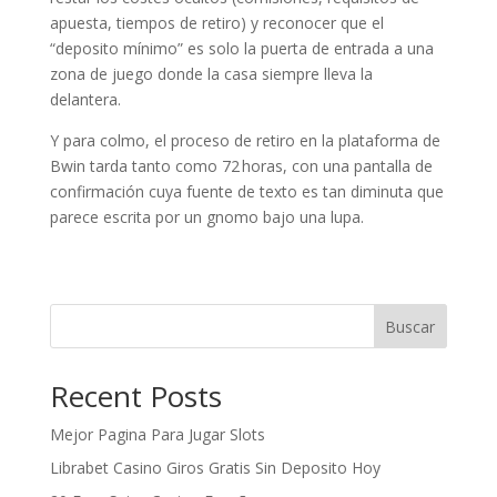
apuesta, tiempos de retiro) y reconocer que el
“deposito mínimo” es solo la puerta de entrada a una
zona de juego donde la casa siempre lleva la
delantera.
Y para colmo, el proceso de retiro en la plataforma de
Bwin tarda tanto como 72 horas, con una pantalla de
confirmación cuya fuente de texto es tan diminuta que
parece escrita por un gnomo bajo una lupa.
Buscar
Recent Posts
Mejor Pagina Para Jugar Slots
Librabet Casino Giros Gratis Sin Deposito Hoy