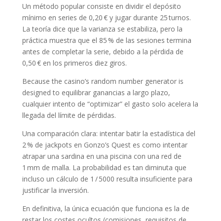
Un método popular consiste en dividir el depósito
mínimo en series de 0,20 € y jugar durante 25 turnos.
La teoría dice que la varianza se estabiliza, pero la
práctica muestra que el 85 % de las sesiones termina
antes de completar la serie, debido a la pérdida de
0,50 € en los primeros diez giros.
Because the casino’s random number generator is
designed to equilibrar ganancias a largo plazo,
cualquier intento de “optimizar” el gasto solo acelera la
llegada del límite de pérdidas.
Una comparación clara: intentar batir la estadística del
2 % de jackpots en Gonzo’s Quest es como intentar
atrapar una sardina en una piscina con una red de
1 mm de malla. La probabilidad es tan diminuta que
incluso un cálculo de 1 / 5000 resulta insuficiente para
justificar la inversión.
En definitiva, la única ecuación que funciona es la de
restar los costes ocultos (comisiones, requisitos de