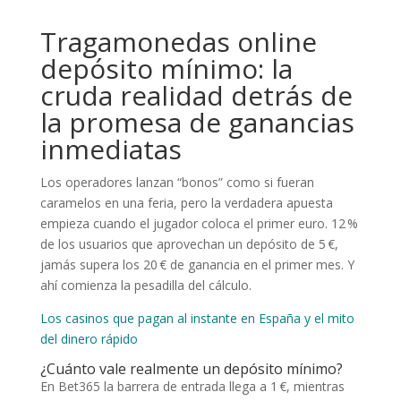
Tragamonedas online
depósito mínimo: la
cruda realidad detrás de
la promesa de ganancias
inmediatas
Los operadores lanzan “bonos” como si fueran
caramelos en una feria, pero la verdadera apuesta
empieza cuando el jugador coloca el primer euro. 12 %
de los usuarios que aprovechan un depósito de 5 €,
jamás supera los 20 € de ganancia en el primer mes. Y
ahí comienza la pesadilla del cálculo.
Los casinos que pagan al instante en España y el mito
del dinero rápido
¿Cuánto vale realmente un depósito mínimo?
En Bet365 la barrera de entrada llega a 1 €, mientras