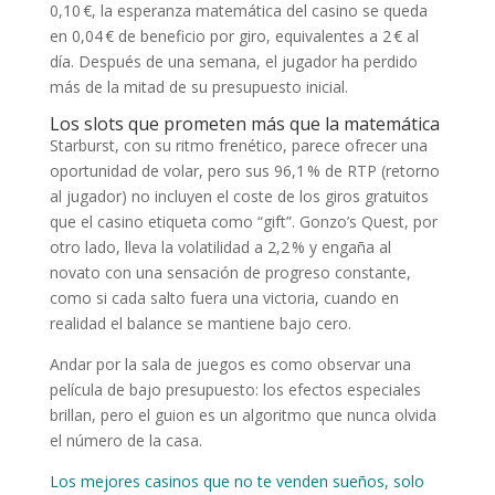
0,10 €, la esperanza matemática del casino se queda
en 0,04 € de beneficio por giro, equivalentes a 2 € al
día. Después de una semana, el jugador ha perdido
más de la mitad de su presupuesto inicial.
Los slots que prometen más que la matemática
Starburst, con su ritmo frenético, parece ofrecer una
oportunidad de volar, pero sus 96,1 % de RTP (retorno
al jugador) no incluyen el coste de los giros gratuitos
que el casino etiqueta como “gift”. Gonzo’s Quest, por
otro lado, lleva la volatilidad a 2,2 % y engaña al
novato con una sensación de progreso constante,
como si cada salto fuera una victoria, cuando en
realidad el balance se mantiene bajo cero.
Andar por la sala de juegos es como observar una
película de bajo presupuesto: los efectos especiales
brillan, pero el guion es un algoritmo que nunca olvida
el número de la casa.
Los mejores casinos que no te venden sueños, solo